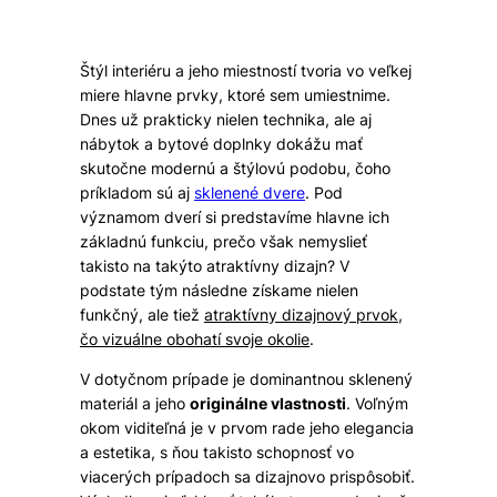
Štýl interiéru a jeho miestností tvoria vo veľkej
miere hlavne prvky, ktoré sem umiestnime.
Dnes už prakticky nielen technika, ale aj
nábytok a bytové doplnky dokážu mať
skutočne modernú a štýlovú podobu, čoho
príkladom sú aj
sklenené dvere
. Pod
významom dverí si predstavíme hlavne ich
základnú funkciu, prečo však nemyslieť
takisto na takýto atraktívny dizajn? V
podstate tým následne získame nielen
funkčný, ale tiež
atraktívny dizajnový prvok,
čo vizuálne obohatí svoje okolie
.
V dotyčnom prípade je dominantnou sklenený
materiál a jeho
originálne vlastnosti
. Voľným
okom viditeľná je v prvom rade jeho elegancia
a estetika, s ňou takisto schopnosť vo
viacerých prípadoch sa dizajnovo prispôsobiť.