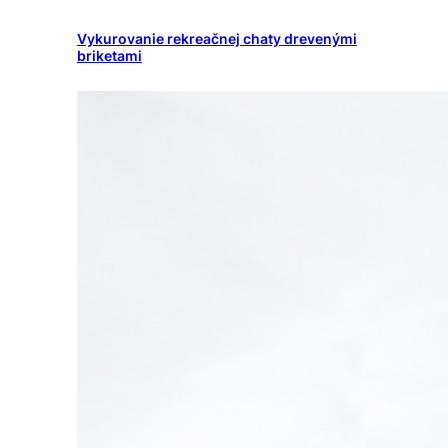
Vykurovanie rekreačnej chaty drevenými
briketami