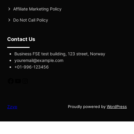
Affiliate Marketing Policy
Do Not Call Policy
Contact Us
Business FSE test building, 123 street, Norway
youremail@example.com
+01-996-123456
fb
yt
instagram
Zzvp
Proudly powered by
WordPress