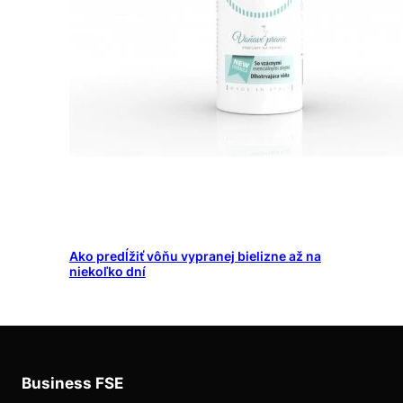
Ako predĺžiť vôňu vypranej bielizne až na
niekoľko dní
Business FSE