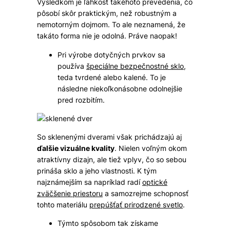
Výsledkom je ľahkosť takéhoto prevedenia, čo
pôsobí skôr praktickým, než robustným a
nemotorným dojmom. To ale neznamená, že
takáto forma nie je odolná. Práve naopak!
Pri výrobe dotyčných prvkov sa
používa
špeciálne bezpečnostné sklo
,
teda tvrdené alebo kalené. To je
následne niekoľkonásobne odolnejšie
pred rozbitím.
So sklenenými dverami však prichádzajú aj
ďalšie vizuálne kvality
. Nielen voľným okom
atraktívny dizajn, ale tiež vplyv, čo so sebou
prináša sklo a jeho vlastnosti. K tým
najznámejším sa napríklad radí
optické
zväčšenie priestoru
a samozrejme schopnosť
tohto materiálu
prepúšťať prirodzené svetlo
.
Týmto spôsobom tak získame