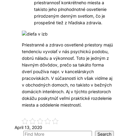
priestrannosť konkrétneho miesta a
takisto jeho plnohodnotné osvetlenie
prirodzeným denným svetlom, čo je
prospešné tiež z hľadiska zdravia.
Priestranné a zdravo osvetlené priestory majú
tendenciu vyvolať v nás psychickú podobu,
dobrú náladu a výkonnosť. Toto je jedným z
hlavným dôvôdov, prečo sa takáto forma
dverí používa napr. v kancelárskych
pracoviskách. V súčasnosti ich však vidíme aj
v obchodných domoch, no takisto v bežných
domácich interiéroch. Aj v týchto priestoroch
dokážu poskytnúť veľmi praktické rozdelenie
miesta a oddelenie miestností.
April 13, 2020
S
Search