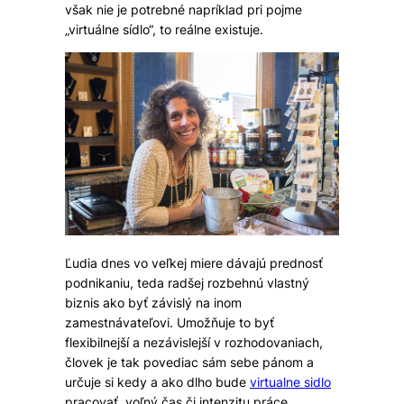
však nie je potrebné napríklad pri pojme
„virtuálne sídlo“, to reálne existuje.
Ľudia dnes vo veľkej miere dávajú prednosť
podnikaniu, teda radšej rozbehnú vlastný
biznis ako byť závislý na inom
zamestnávateľovi. Umožňuje to byť
flexibilnejší a nezávislejší v rozhodovaniach,
človek je tak povediac sám sebe pánom a
určuje si kedy a ako dlho bude
virtualne sidlo
pracovať, voľný čas či intenzitu práce.