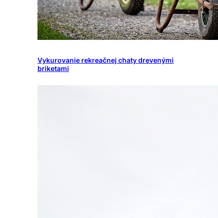
Vykurovanie rekreačnej chaty drevenými
briketami