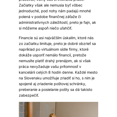
Začiatky však ale nemusia byť vôbec
jednoduché, pod nohy nám padajú mnohé
polená v podobe finančnej záťaže či
administratívnych záležitostí, preto je fajn, ak
si môžeme aspoň niečo uľahčiť.
Financie sú asi najväčším úskalím, ktoré nás
zo začiatku limituje, preto je dobré obzrieť sa
napríklad po virtuálnom sídle firmy, ktoré
dokáže usporiť nemálo financií, pretože
nemusíte platiť drahý prenájom, ak si však
práca nevyžaduje vašu prítomnosť v
kancelárii celých 8 hodín denne. Každé mesto
na Slovensku umožňuje zriadiť si ho, s nim je
spojené aj zriadenie poštovej schránky,
preberanie a posielanie pošty sa dá takisto
zabezpečiť.