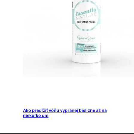
Ako predĺžiť vôňu vypranej bielizne až na
niekoľko dní