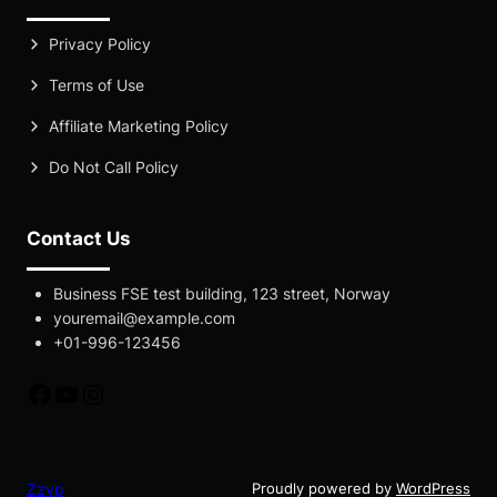
Privacy Policy
Terms of Use
Affiliate Marketing Policy
Do Not Call Policy
Contact Us
Business FSE test building, 123 street, Norway
youremail@example.com
+01-996-123456
fb
yt
instagram
Zzvp
Proudly powered by
WordPress