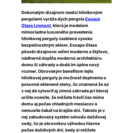
Dokonalým dizajnom medzi hliníkovými
pergolami vyráža dych pergola
Esoace
Glass Lmmont
, ktorá je modelom
mimoriadne luxusného prevedenia
hliníkovej pergoly zasklená vysoko
bezpečnostným sklom. Escape Glass
pôsobí dizajnovo veľmi moderne a štýlovo,
nádherné dopĺňa modernú architektúru
domu či záhrady a dodá im úplne nový
rozmer. Obrovským benefitom tejto
hliníkovej pergoly je možnosť doplnenia o
posuvné sklenené steny, čo znamená že sa
z nej dá vytvoriť aj zimná záhrada pri ktorej
určite oceníte, že môžete tráviť čas mimo
domu aj počas chladných mesiacov a
nemusíte čakať na krajšie dni. Takisto je v
nej zabudovaný systém odvodu dažďovej
vody, čo je obrovskou výhodou hlavne
počas daždivých dní, kedy si môžete