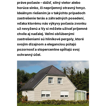
práve počasie – dážď, silný vietor alebo
horúce slnko, či nepríjemný otravný hmyz.
Ideálnym riešením je v takýchto prípadoch
zastrešenie terás a záhradných posedení,
vďaka ktorému nás výkyvy počasia zvonku
už nevyženú a Vy si môžete užívať príjemné
chvíle aj naďalej. Veľmi obľúbenými
zastrešeniami sú hliníkové pergoly, ktoré
svojim dizajnom a eleganciou pútajú
pozornosť a stopercentne spĺňajú svoj
ochranný účel.