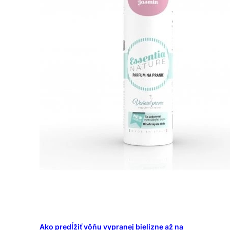
Ako predĺžiť vôňu vypranej bielizne až na