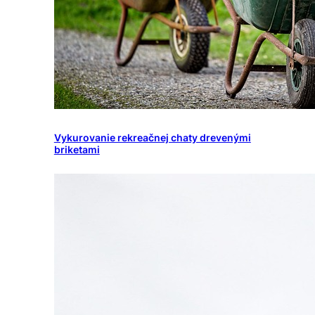
Vykurovanie rekreačnej chaty drevenými
briketami