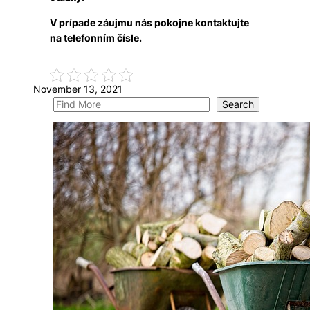
V prípade záujmu nás pokojne kontaktujte
na telefonním čísle.
November 13, 2021
S
Search
e
a
r
c
h