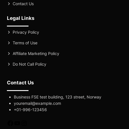
Contact Us
Legal Links
Privacy Policy
Terms of Use
Affiliate Marketing Policy
Do Not Call Policy
Contact Us
Business FSE test building, 123 street, Norway
youremail@example.com
+01-996-123456
fb
yt
instagram