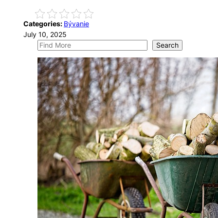
Categories:
Bývanie
July 10, 2025
S
Search
e
a
r
c
h