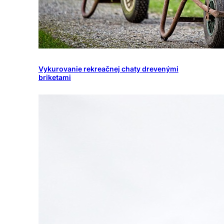
Vykurovanie rekreačnej chaty drevenými
briketami