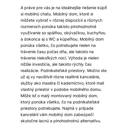
A práve pre vás je na ideálnejšie riešenie kúpiť
si mobilnú chatu. Mobilný dom, ktoré si
môžete vybrať v rôznej dispozícii a rôznych
rozmeroch ponúka takisto plnohodnotné
využívanie so spálňou, obývačkou, kuchyňou
a dokonca aj s WC a kúpeľňou. Mobilný dom
ponúka všetko, čo potrebujete nielen na
trávenie času počas dňa, ale takisto na
trávenie niekoľkých nocí. Výhoda je nielen
nižšie investícia, ale takisto rýchly čas
realizácie.
Podnikateľské priestory. Možno ste
už aj vy navštívili rôzne realitné kancelárie,
služby ako maséra či kaderníctvo, ktoré mali
vlastný priestor v podobe mobilného domu.
Môže ísť o malý montovaný mobilný dom,
ktorý ponúka všetko, čo na podnikateľské
priestory potrebujete. Najmä v prípade
kancelárií vám mobilný dom zabezpečí
skutočne lacnú a plnohodnotnú alternatívu.