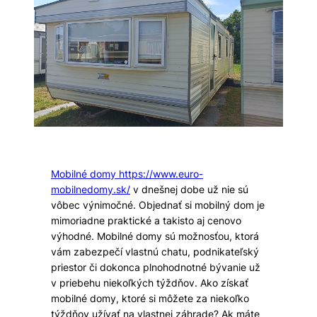
Mobilné domy https://www.euro-
mobilnedomy.sk/
v dnešnej dobe už nie sú
vôbec výnimočné. Objednať si mobilný dom je
mimoriadne praktické a takisto aj cenovo
výhodné. Mobilné domy sú možnosťou, ktorá
vám zabezpečí vlastnú chatu, podnikateľský
priestor či dokonca plnohodnotné bývanie už
v priebehu niekoľkých týždňov. Ako získať
mobilné domy, ktoré si môžete za niekoľko
týždňov užívať na vlastnej záhrade? Ak máte