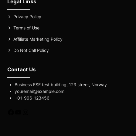
Legal Links
Privacy Policy
Terms of Use
Affiliate Marketing Policy
Do Not Call Policy
Contact Us
Business FSE test building, 123 street, Norway
youremail@example.com
+01-996-123456
fb
yt
instagram