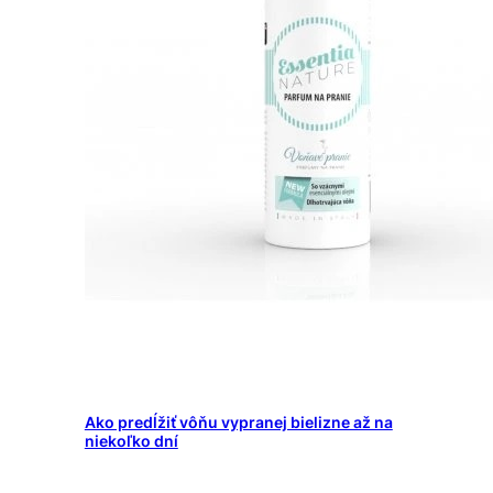
Ako predĺžiť vôňu vypranej bielizne až na
niekoľko dní