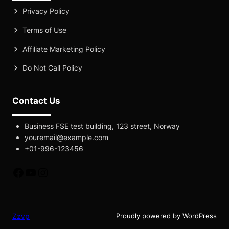
Privacy Policy
Terms of Use
Affiliate Marketing Policy
Do Not Call Policy
Contact Us
Business FSE test building, 123 street, Norway
youremail@example.com
+01-996-123456
fb
yt
instagram
Zzvp
Proudly powered by
WordPress