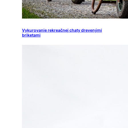
Vykurovanie rekreačnej chaty drevenými
briketami