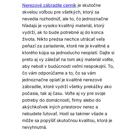
Nerezové zábradlie cenník
je skutočne
skvelou voľbou pre všetkých, ktorý sa
nevedia rozhodnúť, ale to, čo jednoznačne
hľadajú je vysoko kvalitný materiál, ktorý
vydrží, ak to bude potrebné aj do konca
života. Nikto predsa nechce utrácať veľa
peňazí za zariadenie, ktoré nie je kvalitné a
ktorého kúpa sa jednoducho neoplatí. Dajte si
preto aj vy záležať na tom aký materiál volíte,
aby neboli v budúcnosti veľmi nespokojní. To,
čo vám odporúčame a to, čo sa vám
jednoznačne oplatí je kvalitné nerezové
zábradlie, ktoré vydrží všetky prekážky ako
počasia, tak aj času. Voľte aj vy pre svoje
potreby do domácnosti, firmy alebo do
akýchkoľvek iných priestorov nerez a
nebudete ľutovať. Hodí sa takmer všade a
môže sa popýšiť skutočnou kvalitou, ktorá je
nevyhnutná.