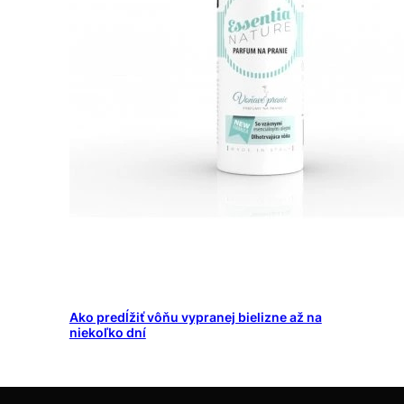
Ako predĺžiť vôňu vypranej bielizne až na
niekoľko dní